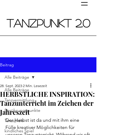
Tanzpunkt 2.0
Tanz
von Anfang an!
Tanz in der frühkindlichen Bildung
Beitrag
Alle Beiträge
28. Sept. 2023
2 Min. Lesezeit
Alle Beiträge
HERBSTLICHE INSPIRATION:
Tanzvermittlung
Tanzunterricht im Zeichen der
Jahreszeit
Berührungspunkte
Der Herbst ist da und mit ihm eine 
Tanzspiele
Fülle kreativer Möglichkeiten für 
kindliches Spiel
unseren Tanzunterricht. Während wir oft 