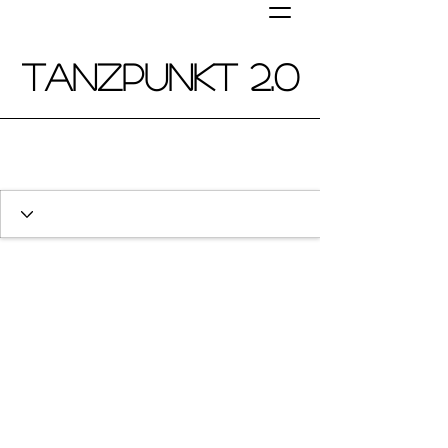
Tanzpunkt 2.0
Tanz
von Anfang an!
Tanz in der frühkindlichen Bildung