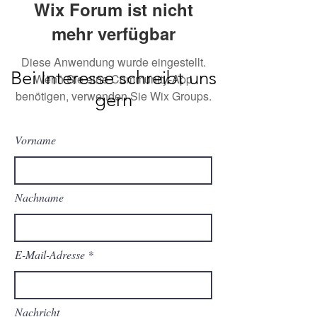
Wix Forum ist nicht
mehr verfügbar
Diese Anwendung wurde eingestellt.
Bei Interesse schreibt uns
Wenn Sie eine Community-App
benötigen, verwenden Sie Wix Groups.
gern
Vorname
Nachname
E-Mail-Adresse
Nachricht