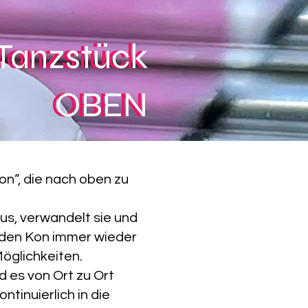
Tanzstück
Tanzstück
OBEN
OBEN
on“, die nach oben zu
us, verwandelt sie und
aden Kon immer wieder
öglichkeiten.
 es von Ort zu Ort
ntinuierlich in die