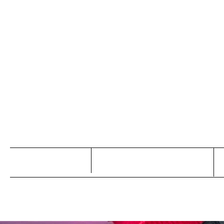
Tan
Start