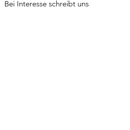
Bei Interesse schreibt uns
gern
Vorname
Nachname
E-Mail-Adresse
Nachricht